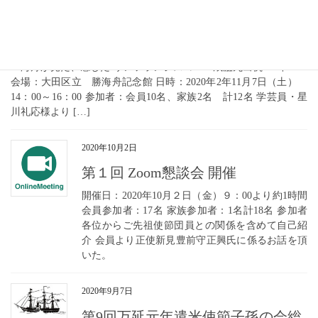
勝海舟記念館 開館一周年記念特別
展見学会
＜海舟が見た、感じた!サンフランシスコ＞―咸臨丸出帆160年―
会場：大田区立 勝海舟記念館 日時：2020年2年11月7日（土）
14：00～16：00 参加者：会員10名、家族2名 計12名 学芸員・星
川礼応様より […]
2020年10月2日
第１回 Zoom懇談会 開催
開催日：2020年10月２日（金）９：00より約1時間
会員参加者：17名 家族参加者：1名計18名 参加者
各位からご先祖使節団員との関係を含めて自己紹
介 会員より正使新見豊前守正興氏に係るお話を頂
いた。
2020年9月7日
第9回万延元年遣米使節子孫の会総