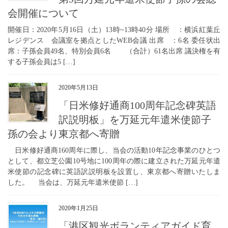
会開催について
開催日：2020年5月16日（土）13時~13時40分 場所 ：横浜紅葉丘
レジデンス 会議室を拠点としたWEB会議 出席 ：6名 委任状出
席：子孫会員49名、特別会員6名 （合計）61名出席 議決権を有
する子孫会員は5 […]
2020年5月13日
「日米修好通商100周年記念碑英語
訳説明板」を万延元年遣米使節子
孫の会より東京都へ寄贈
日米修好通商160周年に際し、当会の活動10年記念事業のひとつ
として、都立芝公園10号地に100周年の際に建立された万延元年遣
米使節の記念碑に英語訳説明板を設置し、東京都へ寄贈いたしま
した。 当会は、万延元年遣米使節 […]
2020年1月25日
「港区観光ボランティアガイド育