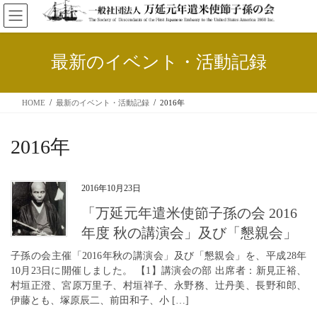
コ
ナ
ン
ビ
テ
ゲ
ン
ー
最新のイベント・活動記録
ツ
シ
へ
ョ
ス
ン
HOME
最新のイベント・活動記録
2016年
キ
に
ッ
移
プ
動
2016年
2016年10月23日
「万延元年遣米使節子孫の会 2016
年度 秋の講演会」及び「懇親会」
子孫の会主催「2016年秋の講演会」及び「懇親会」を、平成28年
10月23日に開催しました。 【1】講演会の部 出席者：新見正裕、
村垣正澄、宮原万里子、村垣祥子、永野務、辻丹美、長野和郎、
伊藤とも、塚原辰二、前田和子、小 […]