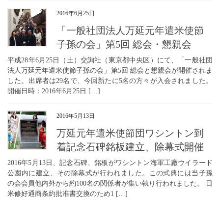
2016年6月25日
「一般社団法人万延元年遣米使節
子孫の会」第5回 総会・懇親会
平成28年6月25日（土）交詢社（東京都中央区）にて、「一般社団
法人万延元年遣米使節子孫の会」第5回 総会と懇親会が開催されま
した。出席者は29名で、今回新たに5名の方々が入会されました。
開催日時：2016年6月25日 […]
2016年5月13日
万延元年遣米使節団ワシントン到
着記念石碑銘板建立、除幕式開催
2016年5月13日、記念石碑、銘板がワシントン海軍工廠ウイラード
公園内に建立、その除幕式が行われました。この式典には当子孫
の会会員他内外から約100名の関係者が集い執り行われました。 日
米修好通商条約批准書交換のため1 […]