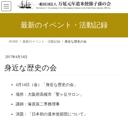
コ
ナ
ン
ビ
テ
ゲ
ン
ー
最新のイベント・活動記録
ツ
シ
へ
ョ
ス
ン
HOME
最新のイベント・活動記録
身近な歴史の会
キ
に
ッ
移
プ
動
2017年4月14日
身近な歴史の会
4月14日（金）「身近な歴史の会」
場所：大阪府高槻市「聖ヶ丘サロン」
講師：塚原辰二専務理事
演題：「日本初の遣米使節団について」