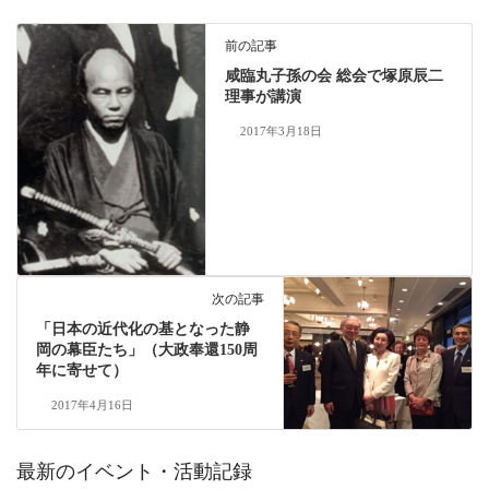
前の記事
咸臨丸子孫の会 総会で塚原辰二
理事が講演
2017年3月18日
次の記事
「日本の近代化の基となった静
岡の幕臣たち」（大政奉還150周
年に寄せて）
2017年4月16日
最新のイベント・活動記録