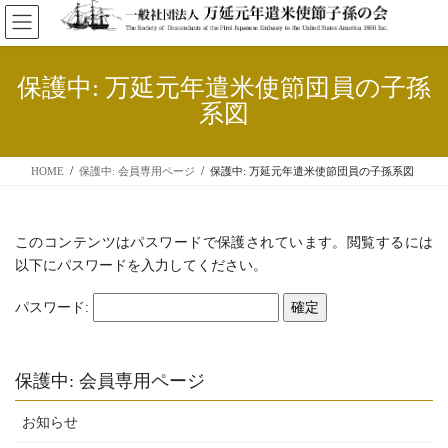
コ
ナ
ン
ビ
テ
ゲ
ン
ー
保護中: 万延元年遣米使節団員の子孫
ツ
シ
系図
へ
ョ
ス
ン
キ
に
HOME
保護中: 会員専用ページ
保護中: 万延元年遣米使節団員の子孫系図
ッ
移
プ
動
このコンテンツはパスワードで保護されています。閲覧するには
以下にパスワードを入力してください。
パスワード:
保護中: 会員専用ページ
お知らせ