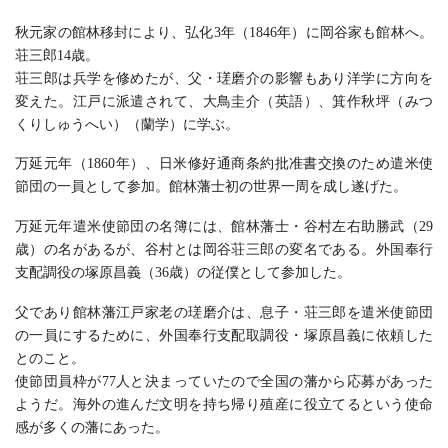
秋元家の館林移封により、弘化3年（1846年）に岡谷家も館林へ。
荘三郎14歳。
荘三郎は兵学を修めたが、父・瑳磨介の影響もあり洋学に方向を
変えた。江戸に派遣されて、大鳥圭介（英語）、箕作秋坪（みつ
くりしゅうへい）（蘭学）に学ぶ。
万延元年（1860年）、日米修好通商条約批准書交換のため遣米使
節団の一員として参加。館林藩士初の世界一周を成し遂げた。
万延元年遣米使節団の名簿には、館林藩士・谷村左右助勝武（29
歳）の名があるが、谷村とは岡谷荘三郎の変名である。外国奉行
支配調役の塚原昌義（36歳）の従僕として参加した。
父であり館林藩江戸家老の瑳磨介は、息子・荘三郎を遣米使節団
の一員にするために、外国奉行支配取調役・塚原昌義に依頼した
とのこと。
使節団員枠が77人と決まっていたので全国の藩から応募があった
ようだ。海外の進んだ文明を持ち帰り殖産に役立てるという使命
感が多くの藩にあった。