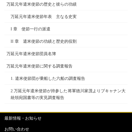
万延元年遣米使節の歴史と彼らの功績
万延元年遣米使節年表 主なる史実
I 章 使節一行の派遣
II 章 遣米使節の功績と歴史的役割
万延元年遣米使節団員名簿
万延元年遣米使節に関する調査報告
1. 遣米使節団が乗船した六船の調査報告
2.万延元年遣米使節が持参した将軍徳川家茂よりブキャナン大
統領宛国書等の実見調査報告
最新情報・お知らせ
お問い合わせ