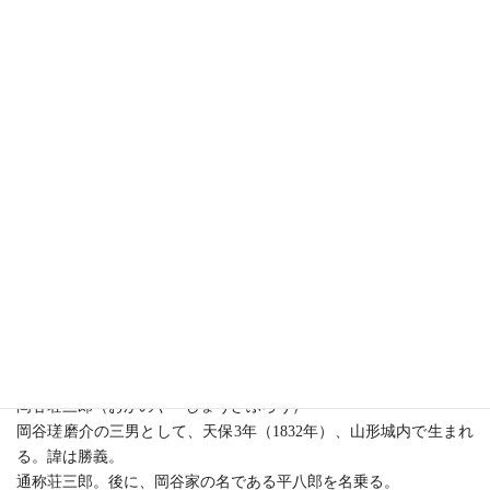
1860年米国ワシントン滞在中の写真
〈川島維知編「写真集・館林」国書刊行会 発行〉
岡谷荘三郎（おかのや しょうざぶろう）
岡谷瑳磨介の三男として、天保3年（1832年）、山形城内で生まれ
る。諱は勝義。
通称荘三郎。後に、岡谷家の名である平八郎を名乗る。