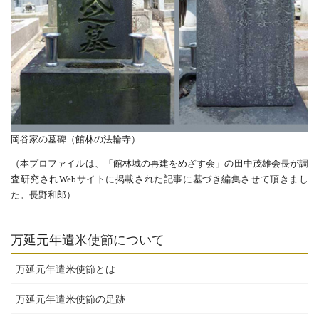
岡谷家の墓碑（館林の法輪寺）
（本プロファイルは、「館林城の再建をめざす会」の田中茂雄会長が調
査研究されWebサイトに掲載された記事に基づき編集させて頂きまし
た。長野和郎）
万延元年遣米使節について
万延元年遣米使節とは
万延元年遣米使節の足跡