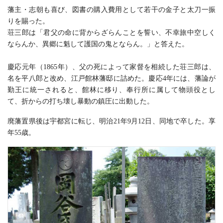
藩主・志朝も喜び、図書の購入費用として若干の金子と太刀一振
りを賜った。
荘三郎は「君父の命に背からざらんことを誓い、不幸旅中空しく
ならんか、異郷に魁して護国の鬼とならん。」と答えた。
慶応元年（1865年）、父の死によって家督を相続した荘三郎は、
名を平八郎と改め、江戸館林藩邸に詰めた。慶応4年には、藩論が
勤王に統一されると、館林に移り、奉行所に属して物頭役とし
て、折からの打ち壊し暴動の鎮圧に出動した。
廃藩置県後は宇都宮に転じ、明治21年9月12日、同地で卒した。享
年55歳。