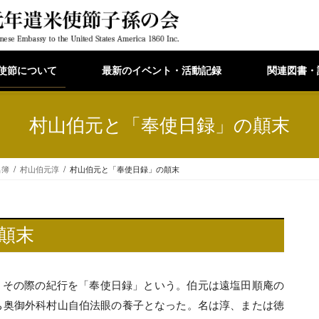
使節について
最新のイベント・活動記録
関連図書・
村山伯元と「奉使日録」の顛末
名簿
村山伯元淳
村山伯元と「奉使日録」の顛末
顛末
、その際の紀行を「奉使日録」という。伯元は遠塩田順庵の
のち奥御外科村山自伯法眼の養子となった。名は淳、または徳