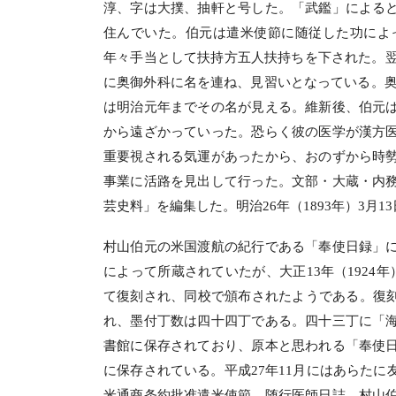
淳、字は大撲、抽軒と号した。「武鑑」による
住んでいた。伯元は遣米使節に随従した功によっ
年々手当として扶持方五人扶持ちを下された。翌
に奥御外科に名を連ね、見習いとなっている。奥
は明治元年までその名が見える。維新後、伯元
から遠ざかっていった。恐らく彼の医学が漢方
重要視される気運があったから、おのずから時
事業に活路を見出して行った。文部・大蔵・内
芸史料」を編集した。明治26年（1893年）3月1
村山伯元の米国渡航の紀行である「奉使日録」
によって所蔵されていたが、大正13年（1924
て復刻され、同校で頒布されたようである。復刻版
れ、墨付丁数は四十四丁である。四十三丁に「
書館に保存されており、原本と思われる「奉使
に保存されている。平成27年11月にはあらた
米通商条約批准遣米使節 随行医師日誌 村山