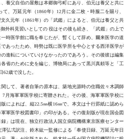
と、養父自伯の屋敷は本郷御弓町にあり、伯元は養父と共に
て、万延元年（1860年）12月に金二枚・時服二を賜り、
文久元年（1861年）の「武鑑」によると、伯元は養父と共
御外科見習いとしての 役はその後も続き、「武鑑」の上で
は一時医学館に職を奉じたが、暫くして辞め、爾来医学の道
医であったため、時勢は既に医学所を中心とする西洋医学が
勢の進転についていけなかったのであろう。その後彼は編集
務各省のために史を編じ、博物局にあって黒川真頼等と「工
3日62歳で没した。
に関して、著者自筆の原本は、築地光源時の住職佐々木調師
年）7月海軍軍医学校に寄贈された。その後、海軍軍医学校に
によれば、縦22.5㎜横16㎜で、本文は十行罫紙に認めら
海軍軍医学校図書印」の印がある。その復刻版が現在国会図
日録」は現在、独立行政法人国立病院機構東京医療センター
に友澤弘弌訳注、鈴木紘一監修による「奉使日録、万延元年日
伯元 著」が出版された。鈴木紘一氏が国立病院機関誌に投