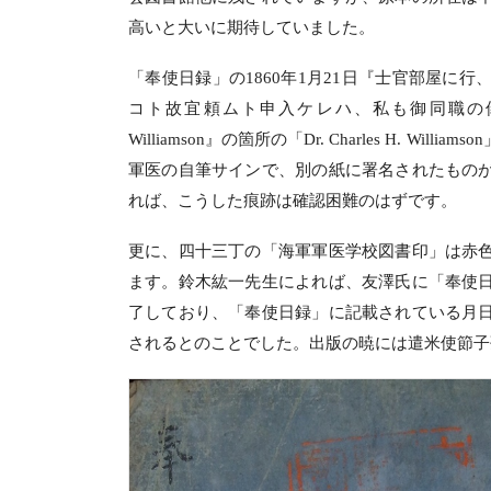
高いと大いに期待していました。
「奉使日録」の1860年1月21日『士官部屋に
コト故宜頼ムト申入ケレハ、私も御同職の儀ニ候得
Williamson』の箇所の「Dr. Charles H.
軍医の自筆サインで、別の紙に署名されたもの
れば、こうした痕跡は確認困難のはずです。
更に、四十三丁の「海軍軍医学校図書印」は赤
ます。鈴木紘一先生によれば、友澤氏に「奉使
了しており、「奉使日録」に記載されている月
されるとのことでした。出版の暁には遣米使節子