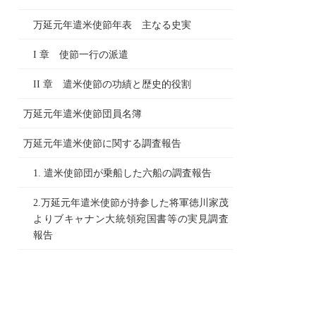
万延元年遣米使節年表 主なる史実
I 章 使節一行の派遣
II 章 遣米使節の功績と歴史的役割
万延元年遣米使節団員名簿
万延元年遣米使節に関する調査報告
1. 遣米使節団が乗船した六船の調査報告
2.万延元年遣米使節が持参した将軍徳川家茂
よりブキャナン大統領宛国書等の実見調査
報告