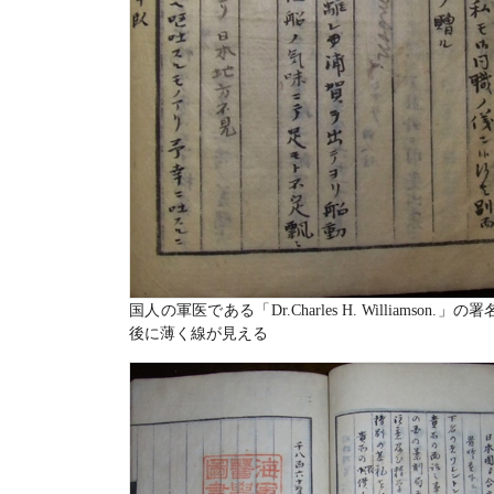
国人の軍医である「Dr.Charles H. Williamson.」の
後に薄く線が見える