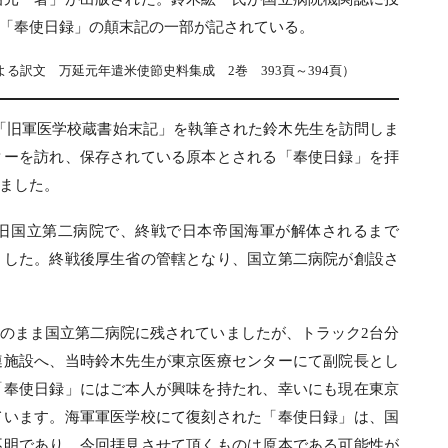
「奉使日録」の顛末記の一部が記されている。
訳文 万延元年遣米使節史料集成 2巻 393頁～394頁）
 「旧軍医学校蔵書始末記」を執筆された鈴木先生を訪問しま
ターを訪れ、保存されている原本とされる「奉使日録」を拝
ました。
旧国立第二病院で、終戦で日本帝国海軍が解体されるまで
ました。終戦後厚生省の管轄となり、国立第二病院が創設さ
のまま国立第二病院に残されていましたが、トラック2台分
連施設へ、当時鈴木先生が東京医療センターにて副院長とし
「奉使日録」にはご本人が興味を持たれ、幸いにも現在東京
ています。海軍軍医学校にて復刻された「奉使日録」は、国
不明であり、今回拝見させて頂くものは原本である可能性が