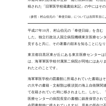
稿された「旧軍医学校蔵書始末記」の中にはその
（参照：村山伯元の「奉使日録」については吉田常吉による
平成27年10月、村山伯元の「奉使日録」を含む
した。独立行政法人国立病院機構東京医療セン
見すると共に、その著書の顛末を知ることになり
東京都目黒区東が丘にある東京医療センターは
は、海軍軍医学校付属第二病院が同地にはあり
れたとのことです。
海軍軍医学校の図書館に所蔵されていた書籍はそ
の大半の書籍・文献類は横須賀の海上自衛隊関
て在籍されていた時に移されました。しかし、
医療センターの病院長室の書棚に鎮座保管され
会図書館他に残されていますが、原本の所在は