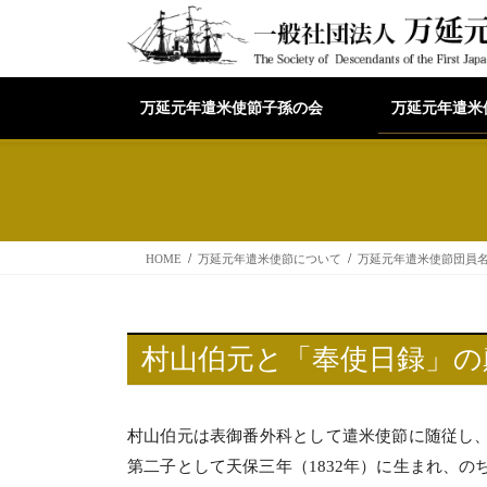
コ
ナ
ン
ビ
テ
ゲ
ン
ー
ツ
シ
万延元年遣米使節子孫の会
万延元年遣米
へ
ョ
ス
ン
キ
に
ッ
移
プ
動
HOME
万延元年遣米使節について
万延元年遣米使節団員
村山伯元と「奉使日録」の
村山伯元は表御番外科として遣米使節に随従し
第二子として天保三年（1832年）に生まれ、