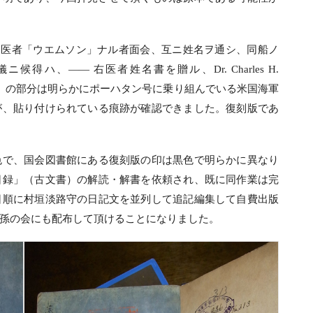
行、医者「ウエムソン」ナル者面会、互ニ姓名ヲ通シ、同船ノ
ハ、―― 右医者姓名書を贈ル、Dr. Charles H.
 Williamson」の部分は明らかにポーハタン号に乗り組んでいる米国海軍
が、貼り付けられている痕跡が確認できました。復刻版であ
色で、国会図書館にある復刻版の印は黒色で明らかに異なり
日録」（古文書）の解読・解書を依頼され、既に同作業は完
日順に村垣淡路守の日記文を並列して追記編集して自費出版
孫の会にも配布して頂けることになりました。