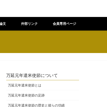
論文
外部リンク
会員専用ページ
万延元年遣米使節について
万延元年遣米使節とは
万延元年遣米使節の足跡
万延元年遣米使節の歴史と彼らの功績